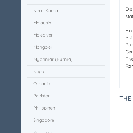
Die
Nord-Korea
stat
Malaysia
Ein
Malediven
Asi
Bun
Mongolei
Ger
Th
Myanmar (Burma)
Rah
Nepal
Oceania
Pakistan
THE
Philippinen
Singapore
Sri Lanka