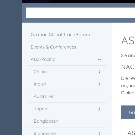
German Global Trade Forum
AS
Events & Conferences
Sie sin
Asia-Pacific
NAC
China
Die 19
Indien
organi
Dialog
Australien
Japan
Gr
Bangladesh
AS
Indonesien