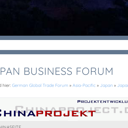
PAN BUSINESS FORUM
d hier:
German Global Trade Forum
»
Asia-Pacific
»
Japan
»
Japa
HINASEITE