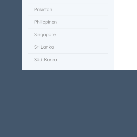
Pakistan
Philippinen
Singapore
Sri Lanka
Süd-Korea
Thailand
Vietnam
Asien-Pazifik-Wochen
Africa Forum
America Forum
Central Asia