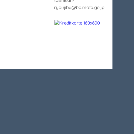
taishikan-
ryoujibu@bo.mofa.go.jp