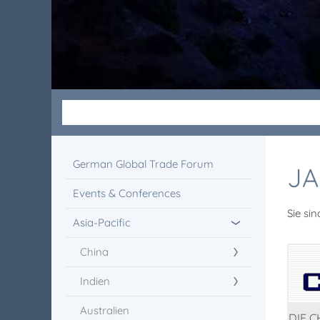
German Global Trade Forum
JA
Events & Conferences
Sie sin
Asia-Pacific
China
Indien
Australien
DIE C